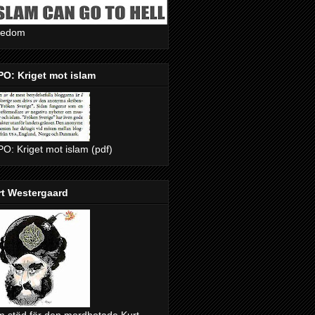
eedom
O: Kriget mot islam
O: Kriget mot islam (pdf)
rt Westergaard
 stöd för den mordhotade Kurt