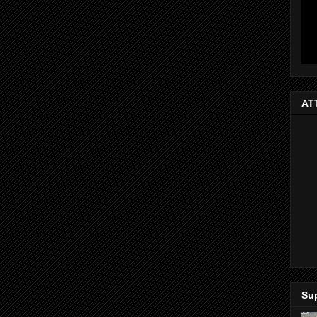
AT
Sup