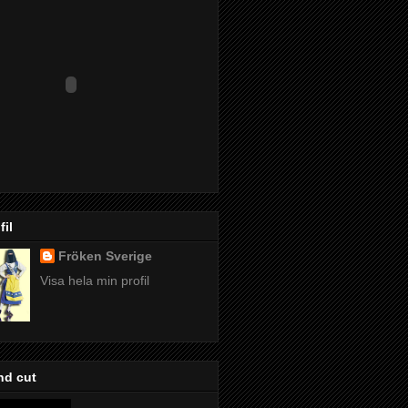
fil
Fröken Sverige
Visa hela min profil
nd cut