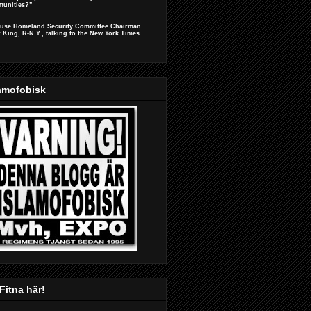
unities?”
ouse Homeland Security Committee Chairman
r King, R-N.Y., talking to the New York Times
amofobisk
Fitna här!