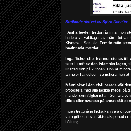
Strålande skrivet av Björn Ranelid:
"
Aisha levde i tretton år
innan hon ste
hade blivit våldtagen av män. Det var h
Kismayo i Somalia. F
emtio män stena
bevittnade mordet.
Inga flickor eller kvinnor stenas t
sker i kraft av den islamska lagen, s
likartad syn på kvinnan. Hon är mindr
anmäler händelsen, så riskerar hon att
Människor i den civiliserade världe
protestera med alla lagliga medel på g
i länder som Afghanistan, Somalia och
döds eller avrättas på annat sätt som
Ingen trettonårig flicka kan vara otrog
vara gift och leva i äktenskap med en
hållning.