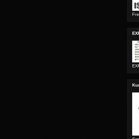
Fr
EXP
EXP
Ku
Som