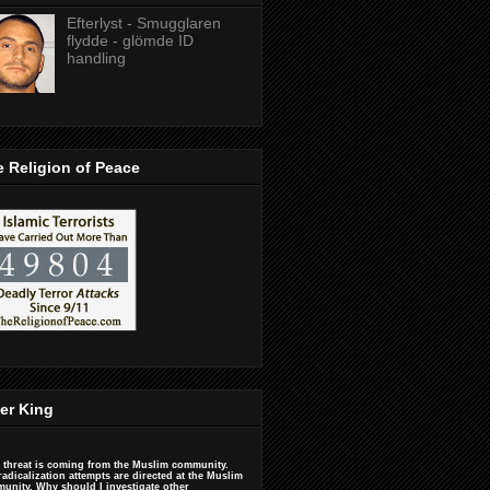
Efterlyst - Smugglaren
flydde - glömde ID
handling
 Religion of Peace
er King
 threat is coming from the Muslim community.
radicalization attempts are directed at the Muslim
unity. Why should I investigate other