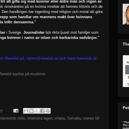
 till att gifta sig med kusiner eller äldre män och ingen av
sk omskärelse på en kvinna innebär att hennes klitoris och de
. Den handlingen har ingenting med religion och moral att göra.
vergrepp som handlar om mannens makt över kvinnans
la inför densamma."
ier
i Sverige.
Journalister
bör rikta ljuset mot familjer som
nga kvinnor i namn av islam och barbariska sedvänjor."
The
örn Ranelid på : bjorn@ranelid.se och hans hemsida är
Ranelid spottar på muslimer
Pet
em
slamistisk milis
,
islamska lagen
,
sharia
,
Somalia
,
stenas till
“The
The 
comm