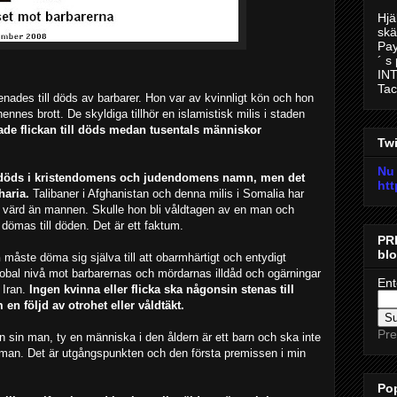
Hjä
skä
Pay
´ s
INT
Tac
nades till döds av barbarer. Hon var av kvinnligt kön och hon
ennes brott. De skyldiga tillhör en islamistisk milis i staden
de flickan till döds medan tusentals människor
Twi
Nu 
ill döds i kristendomens och judendomens namn, men det
htt
haria.
Talibaner i ­Afghanistan och denna milis i Somalia har
e värd än mannen. Skulle hon bli våldtagen av en man och
 dömas till döden. Det är ett faktum.
PR
bl
n
måste döma sig själva till att obarmhärtigt och entydigt
lobal nivå mot barbarernas och mördarnas illdåd och ogärningar
Ent
 Iran.
Ingen kvinna eller flicka ska någonsin stenas till
 en följd av otrohet eller våldtäkt.
Pre
en sin man, ty en människa i den åldern är ett barn och ska inte
 man. Det är utgångspunkten och den första premissen i min
Pop