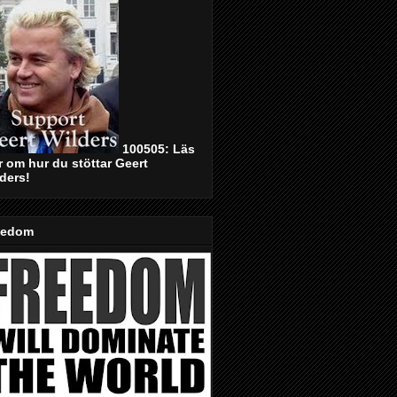
100505: Läs
 om hur du stöttar Geert
ders!
eedom