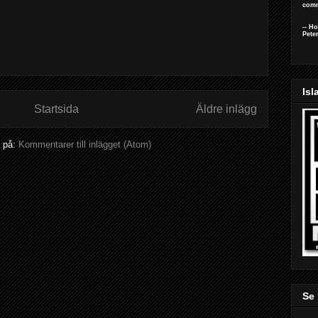
comm
-- H
Pete
Isl
Startsida
Äldre inlägg
 på:
Kommentarer till inlägget (Atom)
Se 