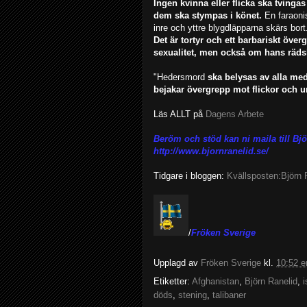
Ingen kvinna eller flicka ska tvingas
dem ska stympas i könet.
En faraoni
inre och yttre blygdläpparna skärs bort
Det är tortyr och ett barbariskt ö
sexualitet, men också om hans räds
"Hedersmord
ska belysas av alla med
bejakar övergrepp mot flickor och u
Läs ALLT på
Dagens Arbete
Beröm och stöd kan ni maila till Bj
http://www.bjornranelid.se/
Tidgare i bloggen:
Kvällsposten:Björn 
/
Fröken Sverige
Upplagd av
Fröken Sverige
kl.
10:52 
Etiketter:
Afghanistan
,
Björn Ranelid
,
i
döds
,
stening
,
talibaner