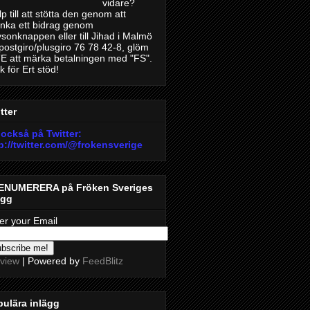
vidare?
lp till att stötta den genom att
nka ett bidrag genom
sonknappen eller till Jihad i Malmö
 postgiro/plusgiro 76 78 42-8, glöm
E att märka betalningen med "FS".
k för Ert stöd!
tter
också på Twitter:
p://twitter.com/@froken
sverige
ENUMERERA på Fröken Sveriges
ogg
er your Email
view
| Powered by
FeedBlitz
ulära inlägg