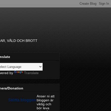
GAR, VÅLD OCH BROTT
nslate
wered by
Translate
nera/Donation
Anser ni att
Stötta bloggen
bloggen är
viktig och
bör leva