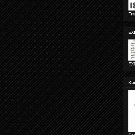
Fr
EXP
EXP
Ku
Som