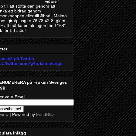
vidare?
lp till att stötta den genom att
nka ett bidrag genom
sonknappen eller till Jihad i Malmö
 postgiro/plusgiro 76 78 42-8, glöm
E att märka betalningen med "FS".
k för Ert stöd!
tter
också på Twitter:
p://twitter.com/@froken
sverige
ENUMERERA på Fröken Sveriges
ogg
er your Email
view
| Powered by
FeedBlitz
ulära inlägg