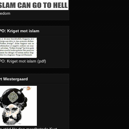
eedom
O: Kriget mot islam
O: Kriget mot islam (pdf)
rt Westergaard
 stöd för den mordhotade Kurt