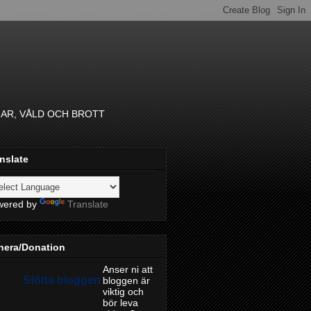
GAR, VÅLD OCH BROTT
nslate
wered by
Translate
nera/Donation
Anser ni att
Stötta bloggen
bloggen är
viktig och
bör leva