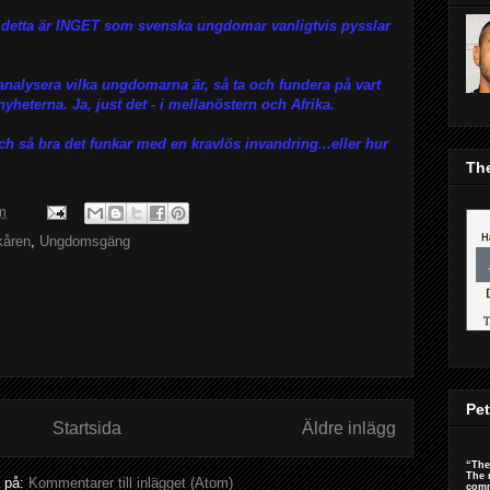
r detta är INGET som svenska ungdomar vanligtvis pysslar
analysera vilka ungdomarna är, så ta och fundera på vart
yheterna. Ja, just det - i mellanöstern och Afrika.
h så bra det funkar med en kravlös invandring...eller hur
The
m
kåren
,
Ungdomsgäng
Pet
Startsida
Äldre inlägg
“The
The 
 på:
Kommentarer till inlägget (Atom)
comm