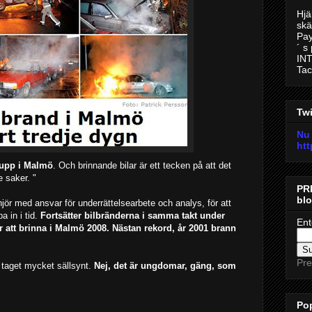
Hjä
skä
Pay
´ s
INT
Tac
Twi
Nu 
htt
l upp i Malmö
. Och brinnande bilar är ett tecken på att det
e saker. "
PR
bl
jör med ansvar för underrättelsearbete och analys, för att
a in i tid.
Fortsätter bilbränderna i samma takt under
Ent
r att brinna i Malmö 2008. Nästan rekord, år 2001 brann
Pre
 taget mycket sällsynt.
Nej, det är ungdomar, gäng, som
Pop