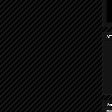
AT
Sup