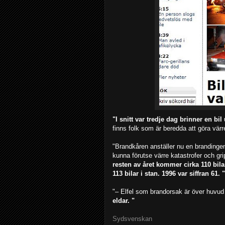
"I snitt var tredje dag brinner en bi
finns folk som är beredda att göra värr
"Brandkåren anställer nu en brandingen
kunna förutse värre katastrofer och grip
resten av året kommer cirka 110 bila
113 bilar i stan. 1996 var siffran 61. "
"– Elfel som brandorsak är över huvud
eldar. "
Sydsvenskan