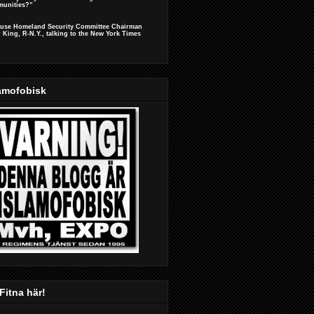
unities?”
ouse Homeland Security Committee Chairman
r King, R-N.Y., talking to the New York Times
amofobisk
Fitna här!