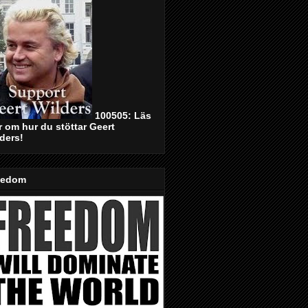
100505: Läs
 om hur du stöttar Geert
ders!
eedom