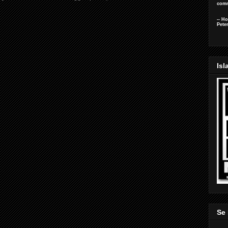
comm
-- H
Pete
Isl
Se 